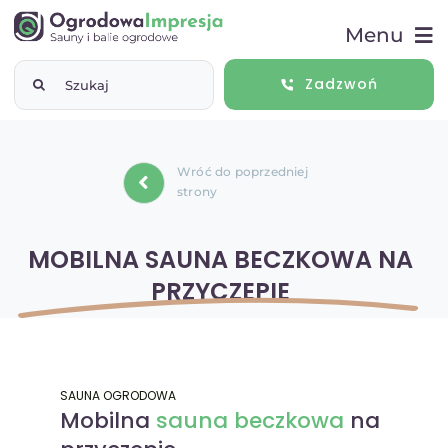
Przejdź
Menu
do
zawartości
Szukaj
Zadzwoń
Start
Wróć do poprzedniej
Sauny ogrodowe
strony
Balie ogrodowe
MOBILNA SAUNA BECZKOWA NA
PRZYCZEPIE
Baseny ogrodowe
ABC saunowania
SAUNA OGRODOWA
Mobilna
sauna beczkowa
na