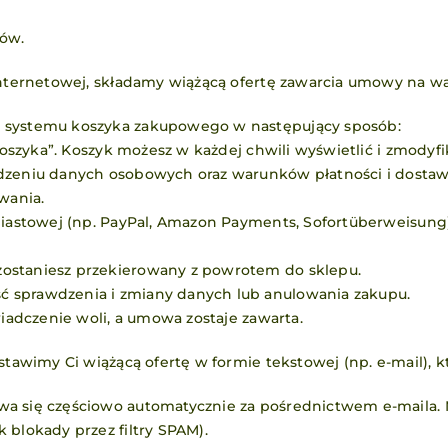
ów.
 internetowej, składamy wiążącą ofertę zawarcia umowy na w
m systemu koszyka zakupowego w następujący sposób:
„koszyka”. Koszyk możesz w każdej chwili wyświetlić i zmodyf
adzeniu danych osobowych oraz warunków płatności i dostaw
wania.
hmiastowej (np. PayPal, Amazon Payments, Sofortüberweisung
ostaniesz przekierowany z powrotem do sklepu.
 sprawdzenia i zmiany danych lub anulowania zakupu.
wiadczenie woli, a umowa zostaje zawarta.
stawimy Ci wiążącą ofertę w formie tekstowej (np. e-mail), k
wa się częściowo automatycznie za pośrednictwem e-maila.
 blokady przez filtry SPAM).