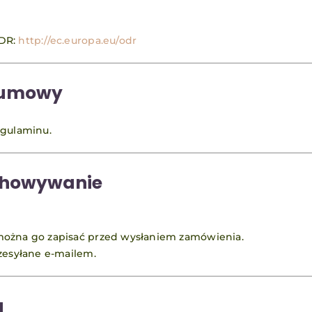
ODR:
http://ec.europa.eu/odr
u umowy
egulaminu.
echowywanie
można go zapisać przed wysłaniem zamówienia.
zesyłane e-mailem.
a