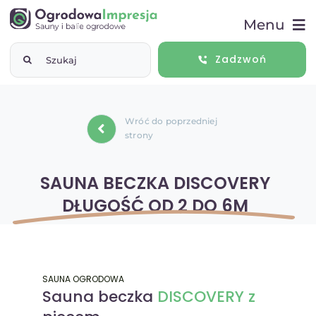
Przejdź
Menu
do
zawartości
Szukaj
Zadzwoń
Start
Wróć do poprzedniej
Sauny ogrodowe
strony
Balie ogrodowe
SAUNA BECZKA DISCOVERY
DŁUGOŚĆ OD 2 DO 6M
Baseny ogrodowe
ABC saunowania
SAUNA OGRODOWA
Sauna beczka
DISCOVERY z