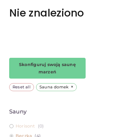
Kontakt
Nie znaleziono
Skonfiguruj swoją saunę
marzeń
×
Reset all
Sauna domek
Sauny
Horisont
(
0
)
Beczka
(
4
)