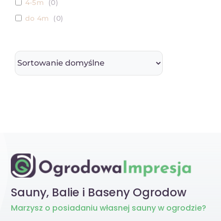
4-5m
(
0
)
do 4m
(
0
)
Sauny, Balie i Baseny Ogrodow
Marzysz
o posiadaniu własnej sauny w ogrodzie?