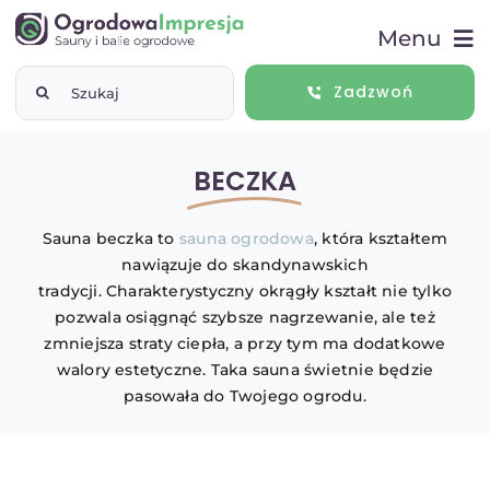
Przejdź
Menu
do
zawartości
Szukaj
Zadzwoń
Start
BECZKA
Sauny ogrodowe
Sauna beczka to
sauna ogrodowa
, która kształtem
nawiązuje do skandynawskich
Balie ogrodowe
tradycji. Charakterystyczny okrągły kształt nie tylko
pozwala osiągnąć szybsze nagrzewanie, ale też
zmniejsza straty ciepła, a przy tym ma dodatkowe
Baseny ogrodowe
walory estetyczne. Taka sauna świetnie będzie
pasowała do Twojego ogrodu.
ABC saunowania