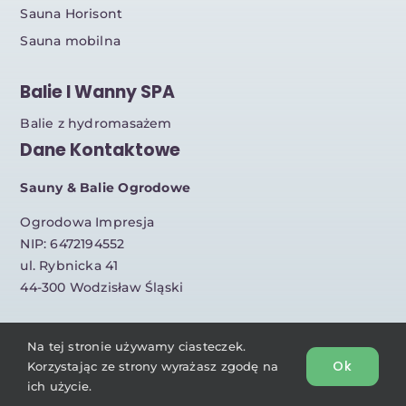
Sauna Horisont
Sauna mobilna
Balie I Wanny SPA
Balie z hydromasażem
Dane Kontaktowe
Sauny & Balie Ogrodowe
Ogrodowa Impresja
NIP: 6472194552
ul. Rybnicka 41
44-300 Wodzisław Śląski
Na tej stronie używamy ciasteczek.
© Copyright OgrodowaImpresja.pl | Projekt strony:
Padre –
Ok
Korzystając ze strony wyrażasz zgodę na
mów obrazem
| Zapoznaj się z
regulaminem
ich użycie.