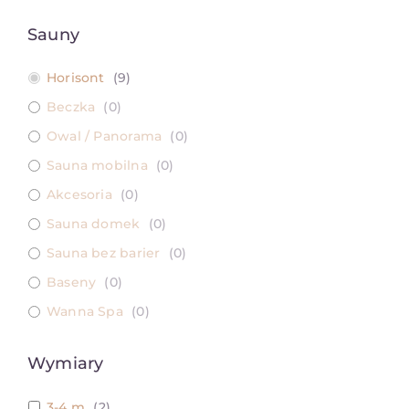
Sauny
Horisont
(
9
)
Beczka
(
0
)
Owal / Panorama
(
0
)
Sauna mobilna
(
0
)
Akcesoria
(
0
)
Sauna domek
(
0
)
Sauna bez barier
(
0
)
Baseny
(
0
)
Wanna Spa
(
0
)
Wymiary
3-4 m
(
2
)