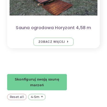
Sauna ogrodowa Horyzont 4,58 m
ZOBACZ WIĘCEJ
Skonfiguruj swoją saunę
marzeń
×
Reset all
4-5m