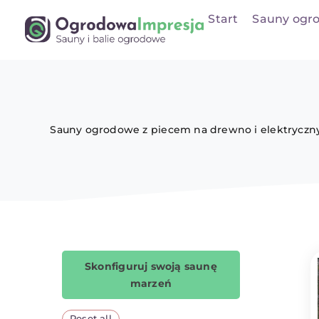
Przejdź
Start
Sauny ogr
do
zawartości
Sauny ogrodowe z piecem na drewno i elektrycznym
Skonfiguruj swoją saunę
marzeń
Reset all