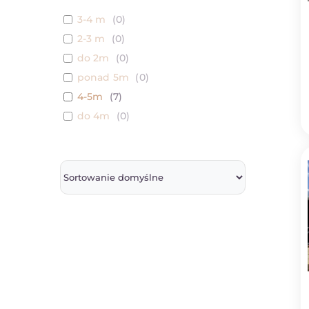
3-4 m
(
0
)
2-3 m
(
0
)
do 2m
(
0
)
ponad 5m
(
0
)
4-5m
(
7
)
do 4m
(
0
)